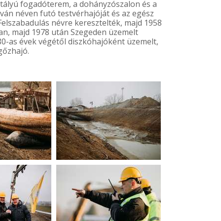
ztályú fogadóterem, a dohányzószalon és a
ván néven futó testvérhajóját és az egész
Felszabadulás névre keresztelték, majd 1958
sban, majd 1978 után Szegeden üzemelt
'80-as évek végétől diszkóhajóként üzemelt,
gőzhajó.