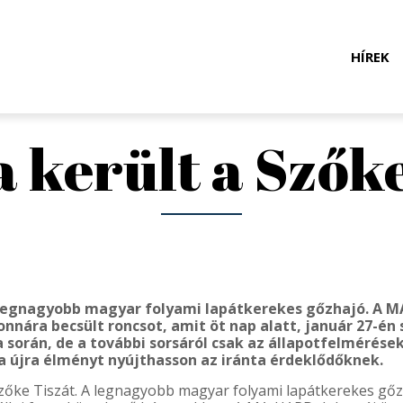
Jump to navigation
HÍREK
 került a Szők
a legnagyobb magyar folyami lapátkerekes gőzhajó. A M
nnára becsült roncsot, amit öt nap alatt, január 27-én 
 során, de a további sorsáról csak az állapotfelmérése
za újra élményt nyújthasson az iránta érdeklődőknek.
Szőke Tiszát. A legnagyobb magyar folyami lapátkerekes gőzh