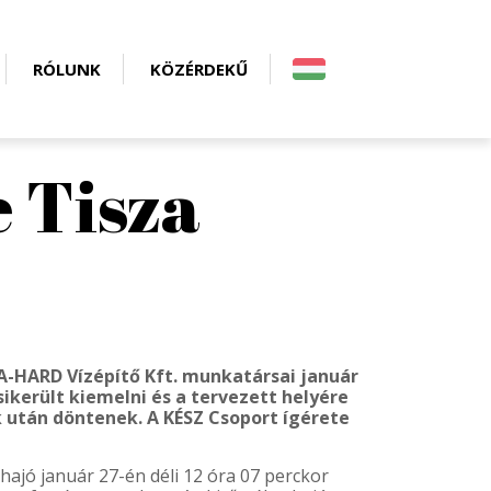
RÓLUNK
KÖZÉRDEKŰ
e Tisza
A-HARD Vízépítő Kft. munkatársai január
sikerült kiemelni és a tervezett helyére
k után döntenek. A KÉSZ Csoport ígérete
ajó január 27-én déli 12 óra 07 perckor