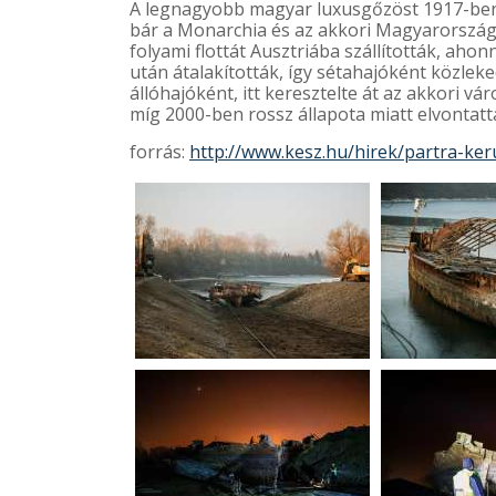
A legnagyobb magyar luxusgőzöst 1917-ben g
bár a Monarchia és az akkori Magyarország n
folyami flottát Ausztriába szállították, ah
után átalakították, így sétahajóként közlek
állóhajóként, itt keresztelte át az akkori v
míg 2000-ben rossz állapota miatt elvontattá
forrás:
http://www.kesz.hu/hirek/partra-keru