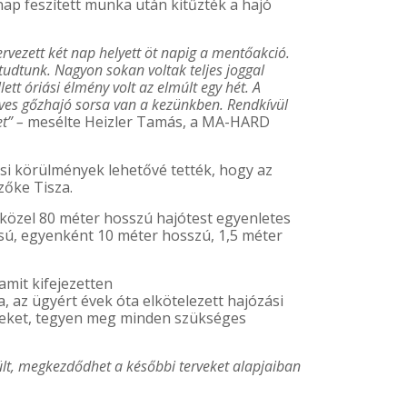
ap feszített munka után kitűzték a hajó
rvezett két nap helyett öt napig a mentőakció.
tudtunk. Nagyon sokan voltak teljes joggal
t óriási élmény volt az elmúlt egy hét. A
éves gőzhajó sorsa van a kezünkben. Rendkívül
et” –
mesélte Heizler Tamás, a MA-HARD
si körülmények lehetővé tették, hogy az
zőke Tisza.
 közel 80 méter hosszú hajótest egyenletes
sú, egyenként 10 méter hosszú, 1,5 méter
mit kifejezetten
 az ügyért évek óta elkötelezett hajózási
nyeket, tegyen meg minden szükséges
rült, megkezdődhet a későbbi terveket alapjaiban