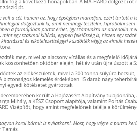
 állni fog a következő hónapokban. A MA-HARD dolgozói öt n
 zászlóját.
olt a cél, hanem az, hogy épségben maradjon, ezért tartott a te
nológiát dolgoztunk ki, amit nemhogy tesztelni, kipróbálni sem 
ben a formájában partot érhet, így számunkra az adrenalin mellet
 mint egy szakmai kihívás, egyben felelősség is, hiszen egy száz
itartással és elkötelezettséggel küzdötték végig az elmúlt hetek
tora.
dték meg, mivel az alacsony vízállás és a megfelelő időjárá
nek köszönhetően október elején, hét év után újra úszott a S
ődtek az előkészületek, mivel a 300 tonna súlyúra becsült,
. A biztonságos kiemelés érdekében 15 darab nagy teherbírá
nyi egyedi kötélzetet gyártottak.
ecemberében került a Hajózásért Alapítvány tulajdonába, a
ga Mihály, a KÉSZ Csoport alapítója, valamint Portás Csaba,
ARD Vízépítőt, hogy amint megfelelőnek találja a körülmé
 nagyon korai bármit is nyilatkozni. Most, hogy végre a partra ke
r Tamás.