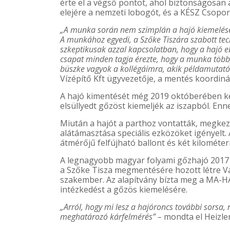
érte el a végső pontot, ahol biztonságosan
elejére a nemzeti lobogót, és a KÉSZ Csoport
„A munka során nem szimplán a hajó kiemelése v
A munkához egyedi, a Szőke Tiszára szabott tech
szkeptikusak azzal kapcsolatban, hogy a hajó eb
csapat minden tagja érezte, hogy a munka több,
büszke vagyok a kollégáimra, akik példamutató k
Vízépítő Kft ügyvezetője, a mentés koordiná
A hajó kimentését még 2019 októberében kez
elsüllyedt gőzöst kiemeljék az iszapból. En
Miután a hajót a parthoz vontatták, megkezd
alátámasztása speciális ezközöket igényelt
átmérőjű felfújható ballont és két kilométer
A legnagyobb magyar folyami gőzhajó 2017 d
a Szőke Tisza megmentésére hozott létre Var
szakember. Az alapítvány bízta meg a MA-H
intézkedést a gőzös kiemelésére.
„Arról, hogy mi lesz a hajóroncs további sorsa,
meghatározó kárfelmérés” –
mondta el Heizle