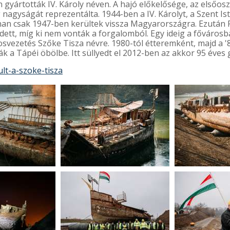
yártották IV. Károly néven. A hajó előkelősége, az elsőos
agyságát reprezentálta. 1944-ben a IV. Károlyt, a Szent Ist
onnan csak 1947-ben kerültek vissza Magyarországra. Ezután 
edett, míg ki nem vonták a forgalomból. Egy ideig a főváro
árosvezetés Szőke Tisza névre. 1980-tól étteremként, majd a 
k a Tápéi öbölbe. Itt süllyedt el 2012-ben az akkor 95 éves 
lt-a-szoke-tisza