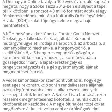
A Délmagyar Online tavaly, a 100 éves évforduló kapcsán
megírta, hogy a Szőke Tisza 2012-ben elsüllyedt a tápéi
téli kikötőben, a roncsot 4,8 millió forintért adták el egy
fémkereskedőnek, miután a Kulturális Örökségvédelmi
Hivatal (KÖH) szakértője úgy ítélete meg: a hajó
menthetetlen.
A KÖH helyébe akkor lépett a Forster Gyula Nemzeti
Örökséggazdálkodási és Szolgáltatási Központ
műtárgyfelügyeleti irodája az árbocrúd, az árboctalp, a
kéménybillentő mechanika, a horgonycsörlő, a
szellőzőkürtő, a 3 hengeres expanziós gőzgép, a
kormánymű-kormányrendszer, a kormánylapát, a
gőzsegédkormány, a lapátkeréktengely és
tengelycsapágyazás és a gép gyártmánytáblájának
megmentését írta elő.
A védés kimondásakor szempont volt az is, hogy egy
esetleges rekonstrukció során rendelkezésre álljanak
azok a legfontosabb elemek, alkatrészek, amelyek
visszaépíthetők lennének. A Szőke Tisza bontását ezen
részeinek megmentéséhez kötötték, a munkák 2012
októberében kezdődtek. A megjelölt hajótartozékokat
megőrzésre át kellett volna adni az örökségvédelmi