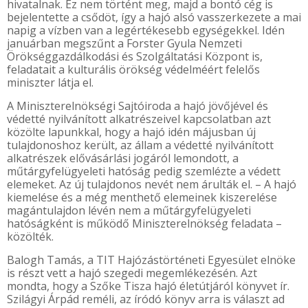
hivatalnak. Ez nem történt meg, majd a bontó cég is
bejelentette a csődöt, így a hajó alsó vasszerkezete a mai
napig a vízben van a legértékesebb egységekkel. Idén
januárban megszűnt a Forster Gyula Nemzeti
Örökséggazdálkodási és Szolgáltatási Központ is,
feladatait a kulturális örökség védelméért felelős
miniszter látja el.
A Miniszterelnökségi Sajtóiroda a hajó jövőjével és
védetté nyilvánított alkatrészeivel kapcsolatban azt
közölte lapunkkal, hogy a hajó idén májusban új
tulajdonoshoz került, az állam a védetté nyilvánított
alkatrészek elővásárlási jogáról lemondott, a
műtárgyfelügyeleti hatóság pedig szemlézte a védett
elemeket. Az új tulajdonos nevét nem árulták el. – A hajó
kiemelése és a még menthető elemeinek kiszerelése
magántulajdon lévén nem a műtárgyfelügyeleti
hatóságként is működő Miniszterelnökség feladata –
közölték.
Balogh Tamás, a TIT Hajózástörténeti Egyesület elnöke
is részt vett a hajó szegedi megemlékezésén. Azt
mondta, hogy a Szőke Tisza hajó életútjáról könyvet ír.
Szilágyi Árpád reméli, az íródó könyv arra is választ ad